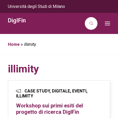
Università degli Studi di Milano
DigIFin
T
o
g
g
l
Home
»
illimity
e
n
a
v
i
g
illimity
a
t
i
o
n
CASE STUDY, DIGITALE, EVENTI,
ILLIMITY
Workshop sui primi esiti del
progetto di ricerca DigIFin